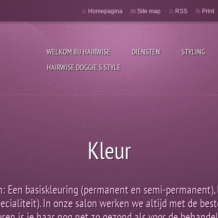
Homepagina
Site map
RSS
Print
WELKOM BIJ HAIRWISE
DIENSTEN
STYLING
HAIRWISE DOGGIE'S STYLE
Kleur
en: Een basiskleuring (permanent en semi-permanent),
specialiteit). In onze salon werken we altijd met de bes
uren is je haar nog net zo gezond als voor de behandel