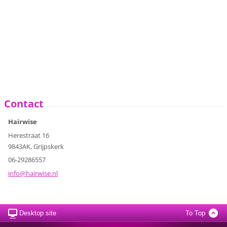
Contact
Hairwise
Herestraat 16
9843AK, Grijpskerk
06-29286557
info@hai
rwise.nl
Desktop site
To Top