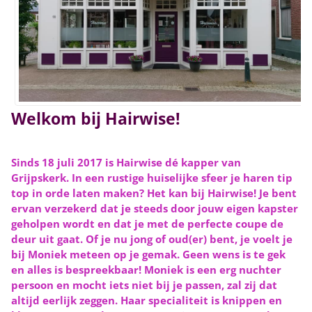
Welkom bij Hairwise!
Sinds 18 juli 2017 is Hairwise dé kapper van
Grijpskerk. In een rustige huiselijke sfeer je haren tip
top in orde laten maken? Het kan bij Hairwise! Je bent
ervan verzekerd dat je steeds door jouw eigen kapster
geholpen wordt en dat je met de perfecte coupe de
deur uit gaat. Of je nu jong of oud(er) bent, je voelt je
bij Moniek meteen op je gemak. Geen wens is te gek
en alles is bespreekbaar! Moniek is een erg nuchter
persoon en mocht iets niet bij je passen, zal zij dat
altijd eerlijk zeggen. Haar specialiteit is knippen en